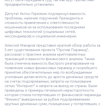
могут быть переданы в суд, так как круг причастных
предварительно установлен.
Депутат Антон Горелкин подчеркнул важность
проблемы, наличие поручений Президента и
сложность привлечения к ответственности
мошенников из-за использования последними
цифровых технологий (социальных сетей,
мессенджеров) и социальной инженерии.
Алексей Макаров представил краткий обзор работы за
5 лет существования проекта "Против Пирамид",
рассказал о практике анализа криптовалютных
транзакций и важности финансового анализа. Также
была отмечена важность быстрого реагирования на
появление новых финансовых пирамид и скорейшего
принятия обеспечительных мер по возбуждаемым
уголовным делам вплоть до ареста денежных средств
на счетах подозреваемых, запрета на пользование
сетью "Интернет" и запрета на выезд из страны. Были
приведены и примеры печальной нерасторопности,
которая стоила потерпевшим от финансовой пирамиды
"Финико" выведенных за рубеж подозреваемыми
крупных денежных сумм, похищенных у потерпевших, с