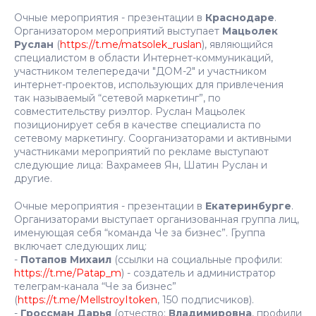
Очные мероприятия - презентации в
Краснодаре
.
Организатором мероприятий выступает
Мацьолек
Руслан
(
https://t.me/matsolek_ruslan
), являющийся
специалистом в области Интернет-коммуникаций,
участником телепередачи "ДОМ-2" и участником
интернет-проектов, использующих для привлечения
так называемый “сетевой маркетинг”, по
совместительству риэлтор. Руслан Мацьолек
позиционирует себя в качестве специалиста по
сетевому маркетингу. Соорганизаторами и активными
участниками мероприятий по рекламе выступают
следующие лица: Вахрамеев Ян, Шатин Руслан и
другие.
Очные мероприятия - презентации в
Екатеринбурге
.
Организаторами выступает организованная группа лиц,
именующая себя “команда Че за бизнес”. Группа
включает следующих лиц:
-
Потапов Михаил
(ссылки на социальные профили:
https://t.me/Patap_m
) - создатель и администратор
телеграм-канала “Че за бизнес”
(
https://t.me/MellstroyItoken
, 150 подписчиков).
-
Гроссман Дарья
(отчество:
Владимировна
, профили