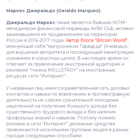
Маркес Джеральдо (Geraldo Marques).
Джеральдо Маркес
также является бывшим МЛМ-
менеджером финансовой пирамиды AirBit Club, активно
занимавшимся её продвижением на территории
России в 2016-2017 годах.
Автор блога “Bitcoin World”
,
именующий себя "выпускником Гарварда" (очевидно,
для внушения авторитета и последующей манипуляции
сознанием в корыстных целях). В настоящее время он
отвечает за привлечение иностранной аудитории и
рекламой “токена MELLSTROY” на иностранных
ресурсах сети “Интернет”.
У названных лиц имеется разветвленная сеть деловых
контактов и навыки по вовлечению в противоправную
деятельность не совсем сознательной молодежи,
нацеленной на получение большого дохода без
существенного трудового вклада и без наличия
профильных знаний и навыков. Поэтому помимо
рекламы в сети “Интернет” денежные средства
привлекаются несколькими группами людей в разных
городах следующими способами.