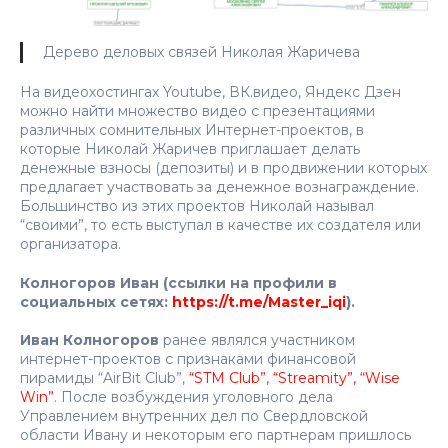
Дерево деловых связей Николая Жаричева
На видеохостингах Youtube, ВК.видео, Яндекс Дзен
можно найти множество видео с презентациями
различных сомнительных Интернет-проектов, в
которые Николай Жаричев приглашает делать
денежные взносы (депозиты) и в продвижении которых
предлагает участвовать за денежное вознаграждение.
Большинство из этих проектов Николай называл
“своими”, то есть выступал в качестве их создателя или
организатора.
Колногоров Иван (ссылки на профили в
социальных сетях:
https://t.me/Master_iqi
).
Иван Колногоров
ранее являлся участником
интернет-проектов с признаками финансовой
пирамиды “AirBit Club”,
“STM Club”, “Streamity”, “Wise
Win”
. После возбуждения уголовного дела
Управлением внутренних дел по Свердловской
области Ивану и некоторым его партнерам пришлось