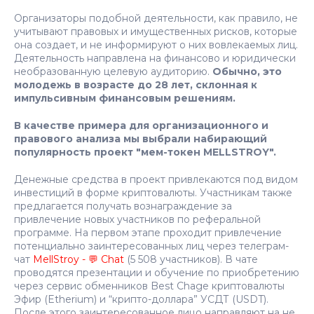
Организаторы подобной деятельности, как правило, не
учитывают правовых и имущественных рисков, которые
она создает, и не информируют о них вовлекаемых лиц.
Деятельность направлена на финансово и юридически
необразованную целевую аудиторию.
Обычно, это
молодежь в возрасте до 28 лет, склонная к
импульсивным финансовым решениям.
В качестве примера для организационного и
правового анализа мы выбрали набирающий
популярность проект "мем-токен MELLSTROY".
Денежные средства в проект привлекаются под видом
инвестиций в форме криптовалюты. Участникам также
предлагается получать вознаграждение за
привлечение новых участников по реферальной
программе. На первом этапе проходит привлечение
потенциально заинтересованных лиц через телеграм-
чат
MellStroy - 💬 Chat
(5 508 участников). В чате
проводятся презентации и обучение по приобретению
через сервис обменников Best Chage криптовалюты
Эфир (Etherium) и “крипто-доллара” УСДТ (USDT).
После этого заинтересованное лицо направляют на не