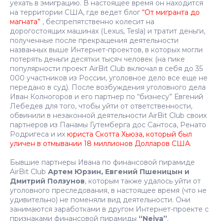
уехать в эмиграцию. В настоящее время он находится
на территории США, где ведет блог
“От мигранта до
магната”
, беспрепятственно колесит на
дорогостоящих машинах (Lexus, Tesla) и тратит деньги,
полученные после прекращения деятельности
названных выше Интернет-проектов, в которых могли
потерять деньги десятки тысяч человек (на пике
популярности проект AirBit Club включал в себя до 35
000 участников из России, уголовное дело все еще не
передано в суд). После возбуждения уголовного дела
Иван Колногоров и его партнер по “бизнесу” Евгений
Лебедев для того, чтобы уйти от ответственности,
обвинили в незаконной деятельности AirBit Club своих
партнеров из Панамы Гутемберга дос Сантоса, Ренато
Родригеса и их
юриста Скотта Хьюза, который был
уличен в отмывании 18 миллионов Долларов США
.
Бывшие партнеры Ивана по финансовой пирамиде
AirBit Club
Артем Юрзин, Евгений Пшеницын и
Дмитрий Ползунов
, которым также удалось уйти от
уголовного преследования, в настоящее время (что не
удивительно) не поменяли вид деятельности. Они
занимаются заработками в другом Интернет-проекте с
признаками финансовой пирамиды
“Neiva”
.