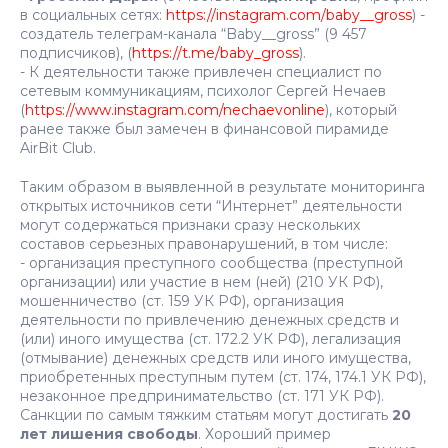
в социальных сетях:
https://instagram.com/baby__gross
) -
создатель телеграм-канала “Baby__gross” (9 457
подписчиков), (
https://t.me/baby_gross
).
- К деятельности также привлечен специалист по
сетевым коммуникациям, психолог Сергей Нечаев
(
https://www.instagram.com/nechaevonline
), который
ранее также был замечен в финансовой пирамиде
AirBit Club.
Таким образом в выявленной в результате мониторинга
открытых источников сети “Интернет” деятельности
могут содержаться признаки сразу нескольких
составов серьезных правонарушений, в том числе:
- организация преступного сообщества (преступной
организации) или участие в нем (ней) (210 УК РФ),
мошенничество (ст. 159 УК РФ), организация
деятельности по привлечению денежных средств и
(или) иного имущества (ст. 172.2 УК РФ), легализация
(отмывание) денежных средств или иного имущества,
приобретенных преступным путем (ст. 174, 174.1 УК РФ),
незаконное предпринимательство (ст. 171 УК РФ).
Санкции по самым тяжким статьям могут достигать
20
лет лишения свободы
. Хороший пример