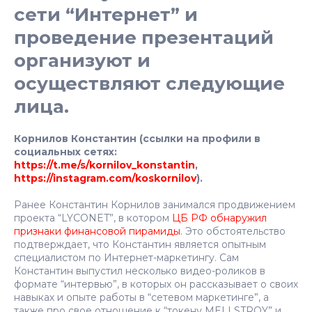
сети “Интернет” и
проведение презентаций
организуют и
осуществляют следующие
лица.
Корнилов Константин (ссылки на профили в
социальных сетях:
https://t.me/s/kornilov_konstantin
,
https://instagram.com/koskornilov
).
Ранее Константин Корнилов занимался продвижением
проекта “LYCONET”, в котором
ЦБ РФ обнаружил
признаки финансовой пирамиды
. Это обстоятельство
подтверждает, что Константин является опытным
специалистом по Интернет-маркетингу. Сам
Константин выпустил несколько видео-роликов в
формате “интервью”, в которых он рассказывает о своих
навыках и опыте работы в “сетевом маркетинге”, а
также про свое отношение к “токену MELLSTROY” и