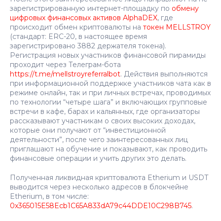
зарегистрированную интернет-площадку по
обмену
цифровых финансовых активов AlphaDEX
, где
происходит обмен криптовалюты на
токен MELLSTROY
(стандарт: ERC-20, в настоящее время
зарегистрировано 3882 держателя токена).
Регистрация новых участников финансовой пирамиды
проходит через Телеграм-бота
https://t.me/mellstroyreferralbot
. Действия выполняются
при информационной поддержке участников чата как в
режиме онлайн, так и при личных встречах, проводимых
по технологии “четыре шага” и включающих групповые
встречи в кафе, барах и кальянных, где организаторы
рассказывают участникам о своих высоких доходах,
которые они получают от “инвестиционной
деятельности”, после чего заинтересованных лиц
приглашают на обучение и показывают, как проводить
финансовые операции и учить других это делать.
Полученная ликвидная криптовалюта Etherium и USDT
выводится через несколько адресов в блокчейне
Etherium, в том числе:
0x365015E58Ecb1C65A833dA79c44DDE10C298B745
.