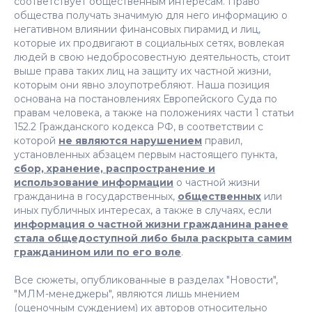
соответствует общественным интересам. Право
общества получать значимую для него информацию о
негативном влиянии финансовых пирамид и лиц,
которые их продвигают в социальных сетях, вовлекая
людей в свою недобросовестную деятельность, стоит
выше права таких лиц на защиту их частной жизни,
которым они явно злоупотребляют. Наша позиция
основана на постановлениях Европейского Суда по
правам человека, а также на положениях части 1 статьи
152.2 Гражданского кодекса РФ, в соответствии с
которой
не являются нарушением
правил,
установленных абзацем первым настоящего пункта,
сбор, хранение, распространение и
использование информации
о частной жизни
гражданина в государственных,
общественных
или
иных публичных интересах, а также в случаях, если
информация о частной жизни гражданина ранее
стала общедоступной либо была раскрыта самим
гражданином или по его воле
.
Все сюжеты, опубликованные в разделах "Новости",
"МЛМ-менеджеры", являются лишь мнением
(оценочным суждением) их авторов относительно