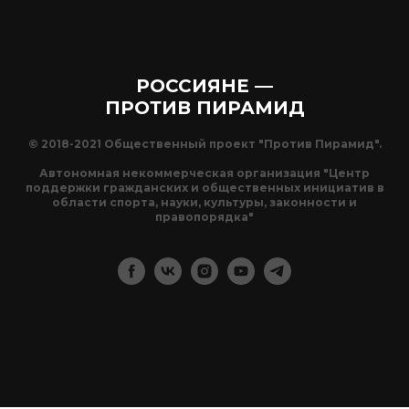
РОССИЯНЕ —
ПРОТИВ ПИРАМИД
© 2018-2021 Общественный проект "Против Пирамид".
Автономная некоммерческая организация "Центр
поддержки гражданских и общественных инициатив в
области спорта, науки, культуры, законности и
правопорядка"