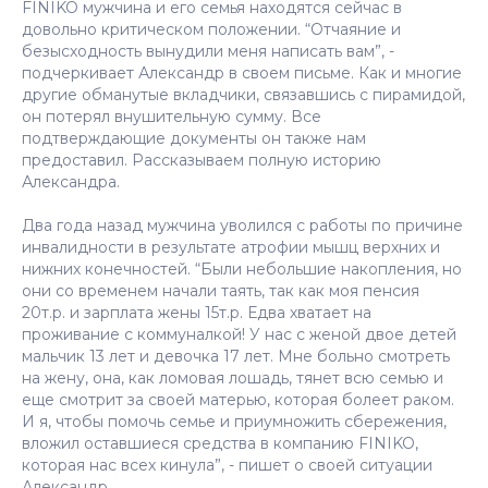
FINIKO мужчина и его семья находятся сейчас в
довольно критическом положении. “Отчаяние и
безысходность вынудили меня написать вам”, -
подчеркивает Александр в своем письме. Как и многие
другие обманутые вкладчики, связавшись с пирамидой,
он потерял внушительную сумму. Все
подтверждающие документы он также нам
предоставил. Рассказываем полную историю
Александра.
Два года назад мужчина уволился с работы по причине
инвалидности в результате атрофии мышц верхних и
нижних конечностей. “Были небольшие накопления, но
они со временем начали таять, так как моя пенсия
20т.р. и зарплата жены 15т.р. Едва хватает на
проживание с коммуналкой! У нас с женой двое детей
мальчик 13 лет и девочка 17 лет. Мне больно смотреть
на жену, она, как ломовая лошадь, тянет всю семью и
еще смотрит за своей матерью, которая болеет раком.
И я, чтобы помочь семье и приумножить сбережения,
вложил оставшиеся средства в компанию FINIKO,
которая нас всех кинула”, - пишет о своей ситуации
Александр.