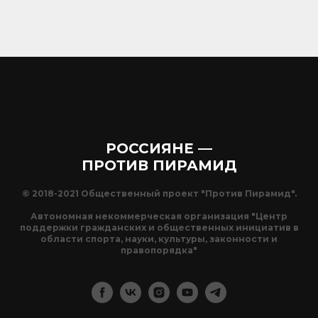
РОССИЯНЕ —
ПРОТИВ ПИРАМИД
© 2018-2021 Общественный проект "Против Пирамид".
Автономная некоммерческая организация "Центр
поддержки гражданских и общественных инициатив в
области спорта, науки, культуры, законности и
правопорядка"