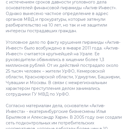
с истечением сроков давности уголовного дела
основателей финансовой пирамиды «Актив-Инвест».
Однако вынесено частное определение в адрес
органов МВД и прокуратуры, которые затянули
разбирательство на 10 лет, но так и не защитили
интересы пострадавших граждан.
Уголовное дело по факту крушения пирамиды «Актив-
Инвест» было возбуждено в январе 2011 года. «Актив-
Инвест» считается крупнейшей на Урале. Ее
руководители обвинялись в хищении более 1,3
миллионов рублей. От их действий пострадало около
25 тысяч человек – жители УрФО, Кемеровской
области, Красноярской области, Удмуртии, Башкирии,
Чувашии и Москвы. В связи с межрегиональным
характером преступления делом занимались
сотрудники ГУ МВД по УрФО.
Согласно материалам дела, основатели «Актив-
Инвеста» - екатеринбургские бизнесмены Илья
Брыляков и Александр Харин. В 2005 году они создали
сеть подконтрольных им потребительских
кооперативов, которые работали более чем в 10