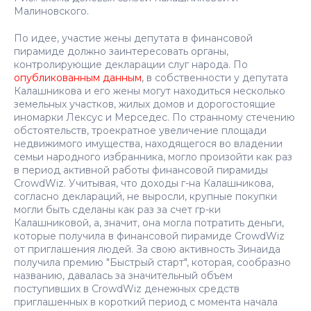
Малиновского.
По идее, участие жены депутата в финансовой
пирамиде должно заинтересовать органы,
контролирующие декларации слуг народа. По
опубликованным данным
, в собственности у депутата
Калашникова и его жены могут находиться несколько
земельных участков, жилых домов и дорогостоящие
иномарки Лексус и Мерседес. По странному стечению
обстоятельств, троекратное увеличение площади
недвижимого имущества, находящегося во владении
семьи народного избранника, могло произойти как раз
в период активной работы финансовой пирамиды
CrowdWiz. Учитывая, что доходы г-на Калашникова,
согласно деклараций, не выросли, крупные покупки
могли быть сделаны как раз за счет гр-ки
Калашниковой, а, значит, она могла потратить деньги,
которые получила в финансовой пирамиде CrowdWiz
от приглашения людей. За свою активность Зинаида
получила премию "Быстрый старт", которая, сообразно
названию, давалась за значительный объем
поступивших в CrowdWiz денежных средств
приглашенных в короткий период с момента начала