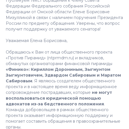
Публикуем текст обращения к члену Совета
Федерации Федерального собрания Российской
Федерации от Омской области Елене Борисовне
Мизуллиной в связи с наличием поручения Президента
России по предмету обращения. Уверены, что вопрос
получит поддержку от уважаемого сенатора!
Уважаемая Елена Борисовна,
Обращаюсь к Вам от лица общественного проекта
«Против Пирамид» (ntprmdm.ru) и вкладчиков,
обманутых организаторами финансовой пирамиды
«Финико»: Кириллом Дорониным, Зыгмунтом
Зыгмунтовичем, Эдвардом Сабировым и Маратом
Сабировым
. Я являюсь создателем общественного
проекта и в настоящее время веду информационное
сопровождение пострадавших, которые
не могут
воспользоваться юридической помощью
адвокатов из-за бедственного положения
.
Команда добровольцев в рамках общественного
проекта оказывает информационную поддержку и
помогает составить обращения в правоохранительные
органы.