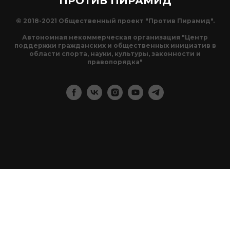
ПРОТИВ ПИРАМИД
© 2018-2021 Общественный проект "Против Пирамид".
Автономная некоммерческая организация "Центр
поддержки гражданских и общественных инициатив в
области спорта, науки, культуры, законности и
правопорядка"