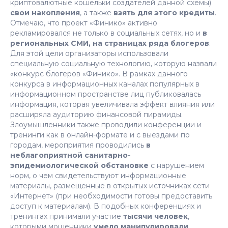
криптовалютные кошельки создателей данной схемы)
свои накопления
, а также
взять для этого кредиты
.
Отмечаю, что проект «Финико» активно
рекламировался не только в социальных сетях, но и
в
региональных СМИ, на страницах ряда блогеров
.
Для этой цели организаторы использовали
специальную социальную технологию, которую назвали
«конкурс блогеров «Финико». В рамках данного
конкурса в информационных каналах популярных в
информационном пространстве лиц публиковалась
информация, которая увеличивала эффект влияния или
расширяла аудиторию финансовой пирамиды.
Злоумышленники также проводили конференции и
тренинги как в онлайн-формате и с выездами по
городам, мероприятия проводились
в
неблагоприятной санитарно-
эпидемиологической обстановке
с нарушением
норм, о чем свидетельствуют информационные
материалы, размещенные в открытых источниках сети
«Интернет» (при необходимости готовы предоставить
доступ к материалам). В подобных конференциях и
тренингах принимали участие
тысячи человек
,
которыми мошенники
умело манипулировали
,