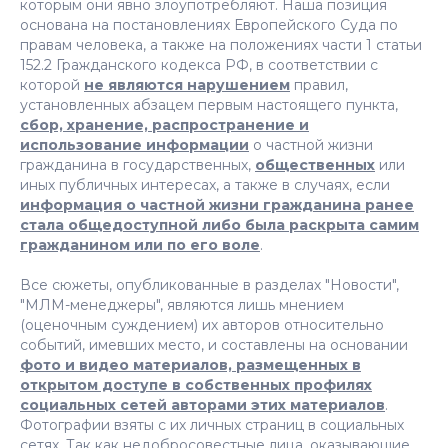
которым они явно злоупотребляют. Наша позиция
основана на постановлениях Европейского Суда по
правам человека, а также на положениях части 1 статьи
152.2 Гражданского кодекса РФ, в соответствии с
которой
не являются нарушением
правил,
установленных абзацем первым настоящего пункта,
сбор, хранение, распространение и
использование информации
о частной жизни
гражданина в государственных,
общественных
или
иных публичных интересах, а также в случаях, если
информация о частной жизни гражданина ранее
стала общедоступной либо была раскрыта самим
гражданином или по его воле
.
Все сюжеты, опубликованные в разделах "Новости",
"МЛМ-менеджеры", являются лишь мнением
(оценочным суждением) их авторов относительно
событий, имевших место, и составлены на основании
фото и видео материалов, размещенных в
открытом доступе в собственных профилях
социальных сетей авторами этих материалов
.
Фотографии взяты с их личных страниц в социальных
сетях. Так как недобросовестные лица, оказывающие