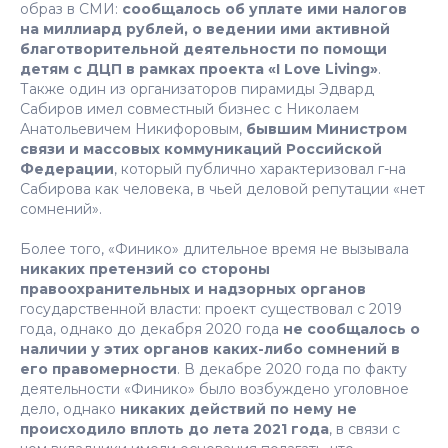
образ в СМИ:
сообщалось об уплате ими налогов
на миллиард рублей, о ведении ими активной
благотворительной деятельности по помощи
детям c ДЦП в рамках проекта «I Love Living»
.
Также один из организаторов пирамиды Эдвард
Сабиров имел совместный бизнес с Николаем
Анатольевичем Никифоровым,
бывшим Министром
связи и массовых коммуникаций Российской
Федерации
, который публично характеризовал г-на
Сабирова как человека, в чьей деловой репутации «нет
сомнений».
Более того, «Финико» длительное время не вызывала
никаких претензий со стороны
правоохранительных и надзорных органов
государственной власти: проект существовал с 2019
года, однако до декабря 2020 года
не сообщалось о
наличии у этих органов каких-либо сомнений в
его правомерности
. В декабре 2020 года по факту
деятельности «Финико» было возбуждено уголовное
дело, однако
никаких действий по нему не
происходило вплоть до лета 2021 года
, в связи с