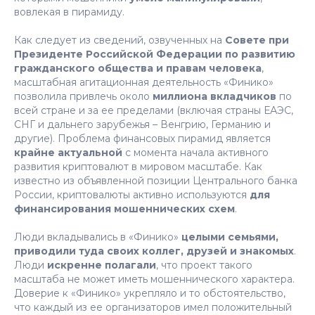
вовлекая в пирамиду.
Как следует из сведений, озвученных на
Совете при
Президенте Российской Федерации по развитию
гражданского общества и правам человека
,
масштабная агитационная деятельность «Финико»
позволила привлечь около
миллиона вкладчиков
по
всей стране и за ее пределами (включая страны ЕАЭС,
СНГ и дальнего зарубежья – Венгрию, Германию и
другие). Проблема финансовых пирамид является
крайне актуальной
с момента начала активного
развития криптовалют в мировом масштабе. Как
известно из объявленной позиции Центрального банка
России, криптовалюты активно используются
для
финансирования мошеннических схем
.
Люди вкладывались в «Финико»
целыми семьями,
приводили туда своих коллег, друзей и знакомых
.
Люди
искренне полагали
, что проект такого
масштаба не может иметь мошеннического характера.
Доверие к «Финико» укрепляло и то обстоятельство,
что каждый из ее организаторов имел положительный