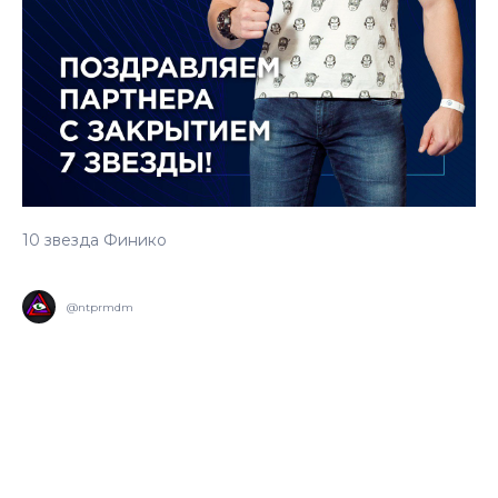
10 звезда Финико
@ntprmdm